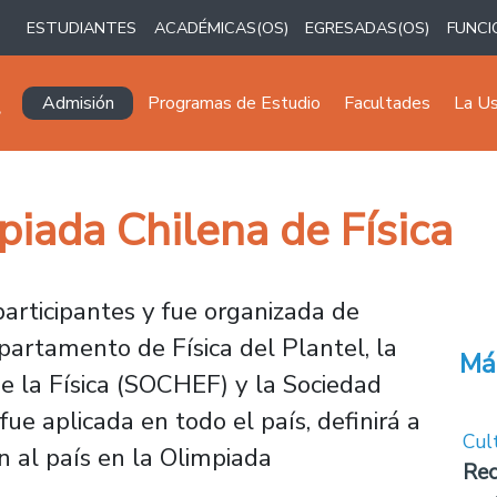
ESTUDIANTES
ACADÉMICAS(OS)
EGRESADAS(OS)
FUNCI
Navegación principal
Admisión
Programas de Estudio
Facultades
La U
iada Chilena de Física
articipantes y fue organizada de
rtamento de Física del Plantel, la
Má
 la Física (SOCHEF) y la Sociedad
fue aplicada en todo el país, definirá a
Cul
n al país en la Olimpiada
Rec