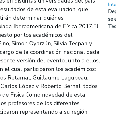
s en distintas universidades del país
Int
resultados de esta evaluación, que
Dep
itirán determinar quiénes
se 
piada Iberoamericana de Física 2017.El
Tes
esto por los académicos del
ino, Simón Oyarzún, Silvia Tecpan y
cargo de la coordinación nacional dada
esente versión del evento.Junto a ellos,
n el cual participaron los académicos:
arlos Retamal, Guillaume Lagubeau,
 Carlos López y Roberto Bernal, todos
 de Física.Como novedad de esta
los profesores de los diferentes
ciparon representando a su región,