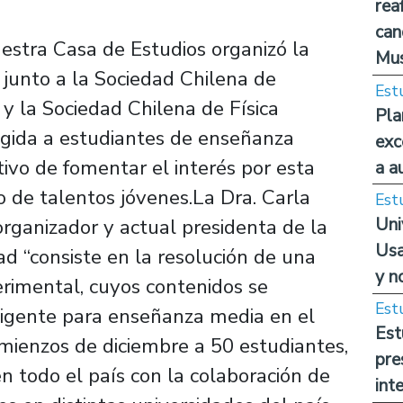
rea
can
stra Casa de Estudios organizó la
Mus
 junto a la Sociedad Chilena de
Est
y la Sociedad Chilena de Física
Pla
irigida a estudiantes de enseñanza
exc
tivo de fomentar el interés por esta
a a
lo de talentos jóvenes.La Dra. Carla
Est
Uni
ganizador y actual presidenta de la
Usa
d “consiste en la resolución de una
y n
rimental, cuyos contenidos se
Est
vigente para enseñanza media en el
Est
omienzos de diciembre a 50 estudiantes,
pre
en todo el país con la colaboración de
int