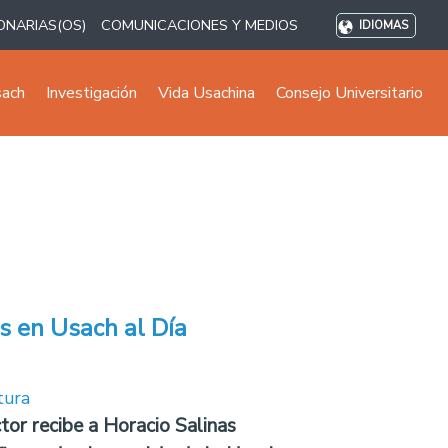
ONARIAS(OS)
COMUNICACIONES Y MEDIOS
IDIOMAS
sach
Investigación
Vida Usachina
Consejo Universitario
s en Usach al Día
tura
tor recibe a Horacio Salinas