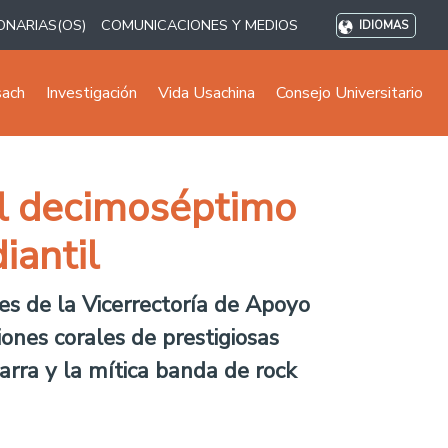
ONARIAS(OS)
COMUNICACIONES Y MEDIOS
IDIOMAS
sach
Investigación
Vida Usachina
Consejo Universitario
 el decimoséptimo
iantil
es de la Vicerrectoría de Apoyo
iones corales de prestigiosas
Parra y la mítica banda de rock