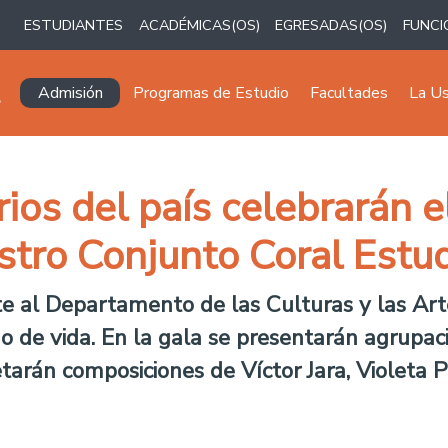
ESTUDIANTES
ACADÉMICAS(OS)
EGRESADAS(OS)
FUNCI
Navegación principal
Admisión
Programas de Estudio
Facultades
La U
rios del país celebrarán
stro Conjunto Coral Estud
te al Departamento de las Culturas y las Art
ño de vida. En la gala se presentarán agrupac
etarán composiciones de Víctor Jara, Violeta 