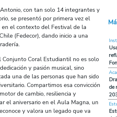
Antonio, con tan solo 14 integrantes y
orio, se presentó por primera vez el
Má
 en el contexto del Festival de la
hile (Fedecor), dando inicio a una
Inst
radería.
Usa
ref
l Conjunto Coral Estudiantil no es solo
Fon
dedicación y pasión musical, sino
Aca
cada una de las personas que han sido
Dra
versitario. Compartimos esa convicción
de 
motor de cambio, resiliencia y
20
r el aniversario en el Aula Magna, un
Est
, reconoce y valora un legado que va
Est