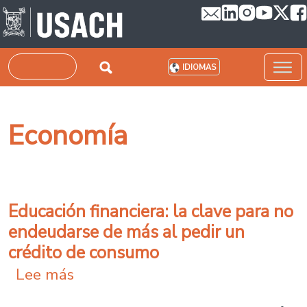
Pasar al contenido principal
Buscar
IDIOMAS
Economía
Educación financiera: la clave para no
endeudarse de más al pedir un
crédito de consumo
sobre Educación financiera: la cl
Lee más