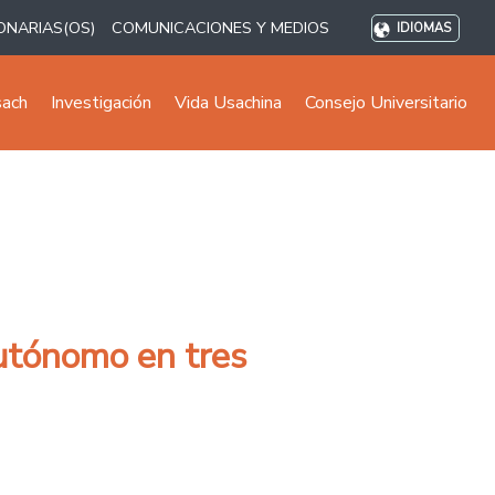
ONARIAS(OS)
COMUNICACIONES Y MEDIOS
IDIOMAS
sach
Investigación
Vida Usachina
Consejo Universitario
autónomo en tres