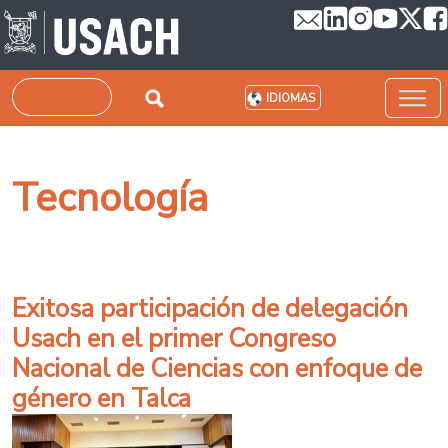
Pasar al contenido principal
Buscar
IDIOMAS
Tecnología
Exitosa participación de delegación
Usach en el primer Congreso
Nacional de Ciencias con enfoque de
género en Talca