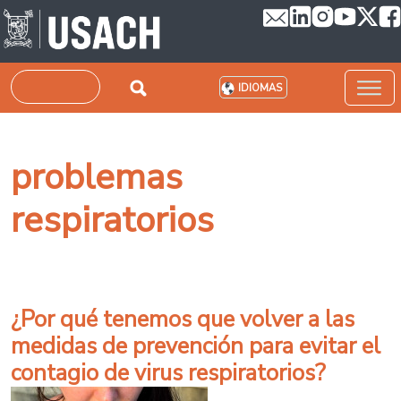
Pasar al contenido principal
Buscar
IDIOMAS
problemas
respiratorios
¿Por qué tenemos que volver a las
medidas de prevención para evitar el
contagio de virus respiratorios?