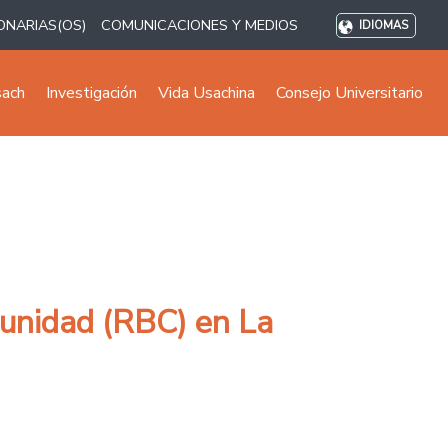
ONARIAS(OS)
COMUNICACIONES Y MEDIOS
IDIOMAS
sach
Investigación
Vida Usachina
Consejo Universitario
munidad (RBC) en La