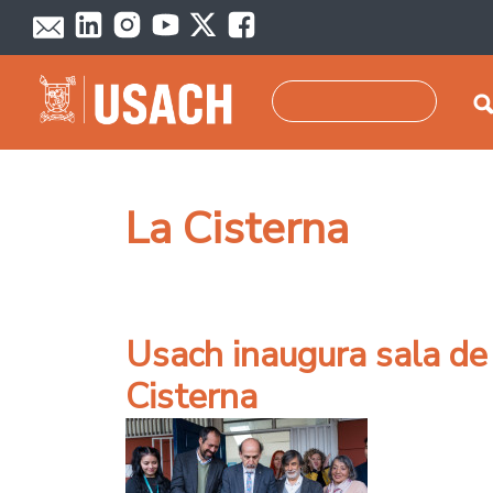
Pasar al contenido principal
Buscar
La Cisterna
Usach inaugura sala de
Cisterna