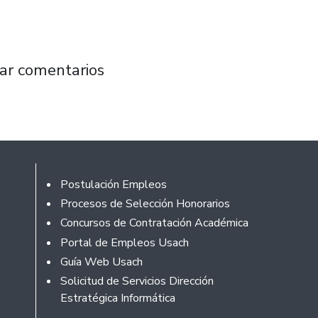
or primera vez a La Cisterna en un didáctico 
ar comentarios
Footer
Postulación Empleos
Procesos de Selección Honorarios
Concursos de Contratación Académica
Portal de Empleos Usach
Guía Web Usach
Solicitud de Servicios Dirección
Estratégica Informática