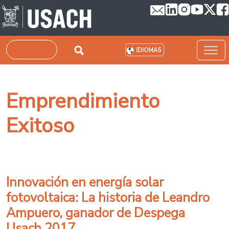
Pasar al contenido principal
Buscar
IDIOMAS
Emprendimiento
Exitoso
Innovación en energía solar
fotovoltaica: La historia de Leandro
Ampuero, ganador de Despega
Usach 2017