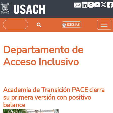
Pasar al contenido principal
Buscar
IDIOMAS
Departamento de
Acceso Inclusivo
Academia de Transición PACE cierra
su primera versión con positivo
balance