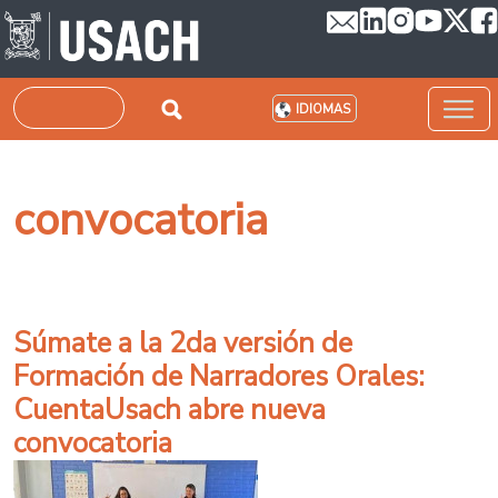
Pasar al contenido principal
Buscar
IDIOMAS
convocatoria
Súmate a la 2da versión de
Formación de Narradores Orales:
CuentaUsach abre nueva
convocatoria