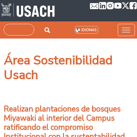
Pasar al contenido principal
Buscar
IDIOMAS
Área Sostenibilidad
Usach
Realizan plantaciones de bosques
Miyawaki al interior del Campus
ratificando el compromiso
Institucional con la sustentabilidad