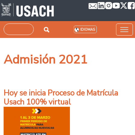
Pasar al contenido principal
Buscar
IDIOMAS
Admisión 2021
Hoy se inicia Proceso de Matrícula
Usach 100% virtual