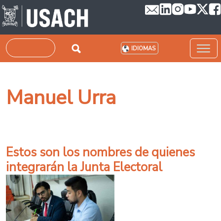
Pasar al contenido principal
Buscar
IDIOMAS
Manuel Urra
Estos son los nombres de quienes
integrarán la Junta Electoral