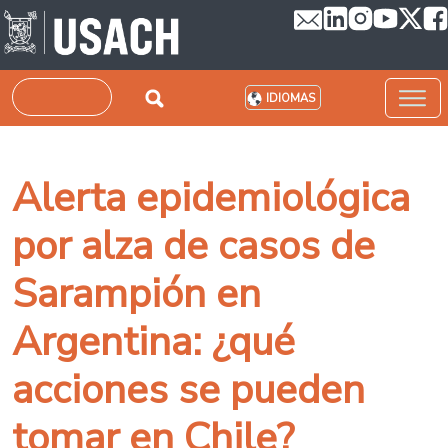
Pasar al contenido principal
Buscar
IDIOMAS
Alerta epidemiológica
por alza de casos de
Sarampión en
Argentina: ¿qué
acciones se pueden
tomar en Chile?