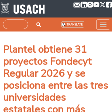
Skip to main content
Search
TRANSLATE
Plantel obtiene 31
proyectos Fondecyt
Regular 2026 y se
posiciona entre las tres
universidades
estatales con más