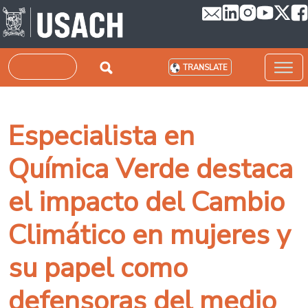
Skip to main content
Search
TRANSLATE
Especialista en
Química Verde destaca
el impacto del Cambio
Climático en mujeres y
su papel como
defensoras del medio