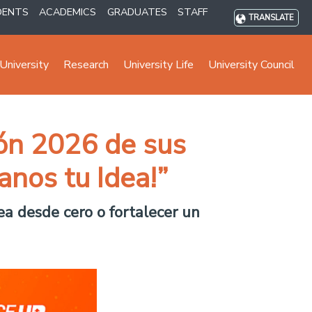
DENTS
ACADEMICS
GRADUATES
STAFF
TRANSLATE
University
Research
University Life
University Council
ión 2026 de sus
anos tu Idea!”
ea desde cero o fortalecer un