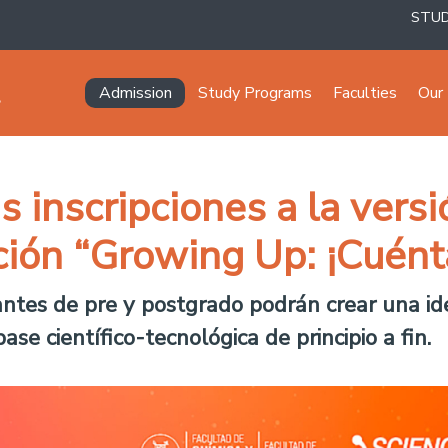
STU
Navegación principal
Admission
Study Programs
Faculties
Our 
s inscripciones a la vers
ción “Growing Up: ¡Cuént
iantes de pre y postgrado podrán crear una id
e científico-tecnológica de principio a fin.