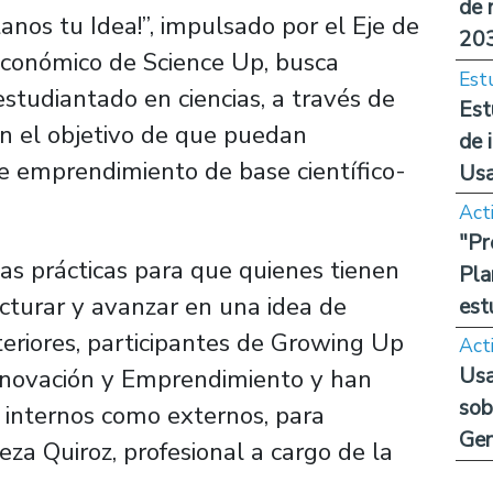
de 
nos tu Idea!”, impulsado por el Eje de
20
económico de Science Up, busca
Est
estudiantado en ciencias, a través de
Est
con el objetivo de que puedan
de 
de emprendimiento de base científico-
Us
Act
"Pr
s prácticas para que quienes tienen
Pla
ucturar y avanzar en una idea de
est
eriores, participantes de Growing Up
Act
Usa
Innovación y Emprendimiento y han
sob
o internos como externos, para
Ge
eza Quiroz, profesional a cargo de la