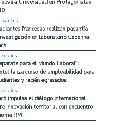
nuestra Universidad en Protagonistas
30
udiantes
udiantes francesas realizan pasantía
investigación en laboratorio Cedenna-
ach
ividades
epárate para el Mundo Laboral":
ntel lanza curso de empleabilidad para
udiantes y recién egresados
ividades
ch impulsa el diálogo internacional
re innovación territorial con encuentro
noma RM