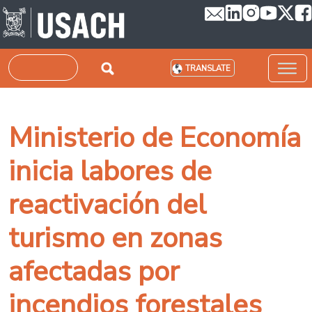
Skip to main content
Search
TRANSLATE
Ministerio de Economía
inicia labores de
reactivación del
turismo en zonas
afectadas por
incendios forestales