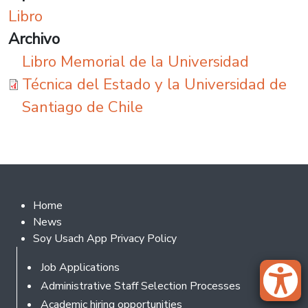
Libro
Archivo
Libro Memorial de la Universidad
Técnica del Estado y la Universidad de
Santiago de Chile
Footer 2
Home
News
Soy Usach App Privacy Policy
Footer
Job Applications
Administrative Staff Selection Processes
Academic hiring opportunities