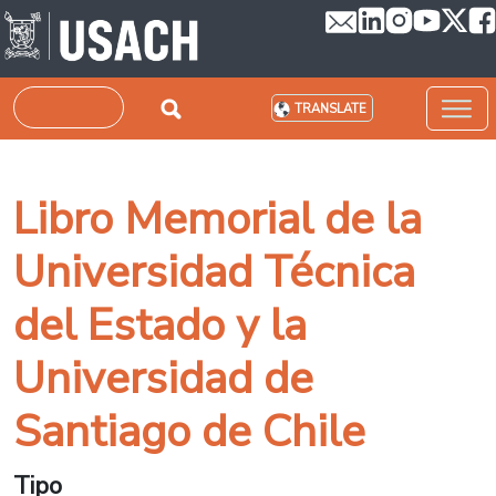
Skip to main content
Search
TRANSLATE
Libro Memorial de la
Universidad Técnica
del Estado y la
Universidad de
Santiago de Chile
Tipo