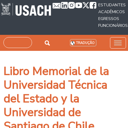
Passar para o conteúdo principal
ESTUDANTES
ACADÊMICOS
EGRESSOS
FUNCIONÁRIOS
Pesquisar
TRADUÇÃO
Libro Memorial de la
Universidad Técnica
del Estado y la
Universidad de
Santiago de Chile