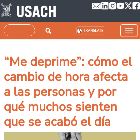
Skip to main content
Search
TRANSLATE
“Me deprime”: cómo el
cambio de hora afecta
a las personas y por
qué muchos sienten
que se acabó el día