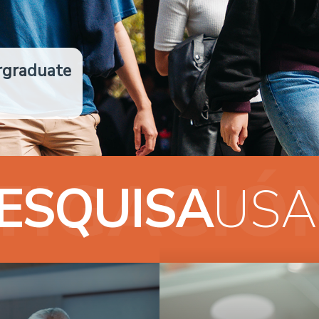
rgraduate
ESQUISA
USA