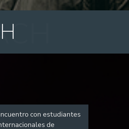
CH
ncuentro con estudiantes
nternacionales de