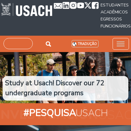
Passar para o conteúdo principal
ESTUDANTES
ACADÊMICOS
EGRESSOS
FUNCIONÁRIOS
Pesquisar
TRADUÇÃO
Study at Usach! Discover our 72
undergraduate programs
#PESQUISA
USACH