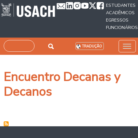
Passar para o conteúdo principal
ESTUDANTES
ACADÊMICOS
EGRESSOS
FUNCIONÁRIOS
Pesquisar
TRADUÇÃO
Encuentro Decanas y
Decanos