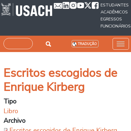
Passar para o conteúdo principal
ESTUDANTES
ACADÊMICOS
EGRESSOS
FUNCIONÁRIOS
Pesquisar
TRADUÇÃO
Escritos escogidos de
Enrique Kirberg
Tipo
Libro
Archivo
Escritos escogidos de Enrique Kirberg